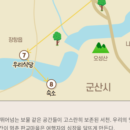
뛰어넘는 보물 같은 공간들이 고스란히 보존된 서천. 우리의
간이 멈춘 판교마을은 여행자의 심장을 달뜨게 만든다.