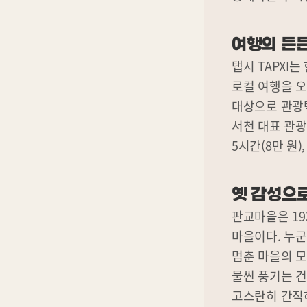
여행의 든
탭시 TAPXI
로컬 여행을 오
대상으로 관광
서천 대표 관광
5시간(8만 원
옛 감성으
판교마을은 19
마을이다. 누
멈춘 마을의 모
물씬 풍기는 건
고스란히 간직