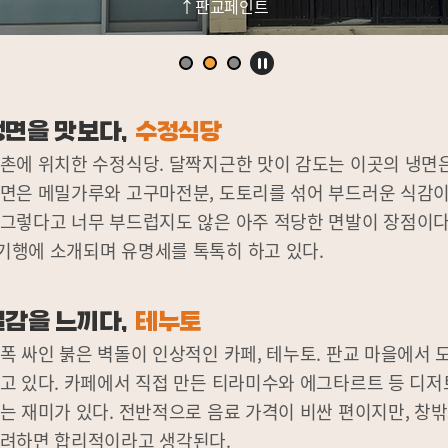
↑판교페인트
냉면을 맛보다,
수정식당
촌에 위치한 수정식당. 달짝지근한 맛이 감도는 이곳의 냉면
냉면은 메밀가루와 고구마전분, 도토리를 섞어 부드러운 식감이
그렇다고 너무 부드럽지도 않은 아주 적당한 면발이 장점이다
기행에 소개되며 유명세를 톡톡히 하고 있다.
절감을 느끼다,
테누토
폭 싸인 붉은 벽돌이 인상적인 카페, 테누토. 판교 마을에서 도
고 있다. 카페에서 직접 만든 티라미수와 에그타르트 등 디저
는 재미가 있다. 전반적으로 음료 가격이 비싼 편이지만, 창밖
고려하면 합리적이라고 생각된다.