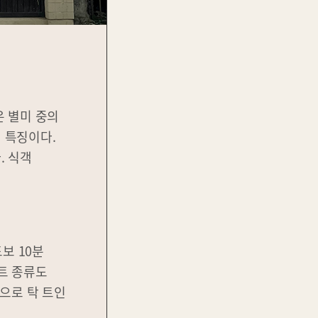
은 별미 중의
 특징이다.
. 식객
보 10분
트 종류도
으로 탁 트인