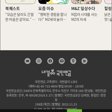
북퀘스트
요즘 이슈
M&Z 일상수다
힐링
이
“모습은 달라도 간절
“행복한 경험을 팝니
N잡러 시대를 사는
낡은 
한 마음은 같아요.” 책
다!” MZ세대 놀이터,
MZ의 자세
맛! 
으로 만나는 ‘나만의
팝업스토어
트‘를
행복 찾기’
[아메
국민연금 고객센터 : 국번없이 1355
(해외+82-63-713-6900 평일 09:00 ~ 18:00)
국민연금공단 | 54870 전북특별자치도 전주시 덕진구 기지로 180 (만성동, 국민연금)
등록번호: 전주, 바 00026(2018.5.17) | 발행인: 국민연금공단 김태현, 편집인: 정정
창
198호(계간) | 발행일: 2023.11.23
© nps.or.kr. All rights reserved.