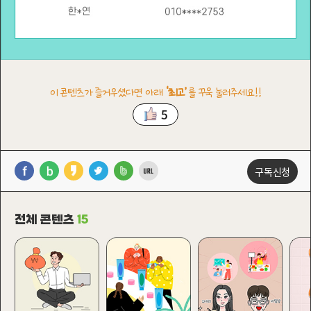
이 콘텐츠가 즐거우셨다면 아래
‘최고’
를 꾸욱 눌러주세요!!
5
구독신청
전체 콘텐츠
15